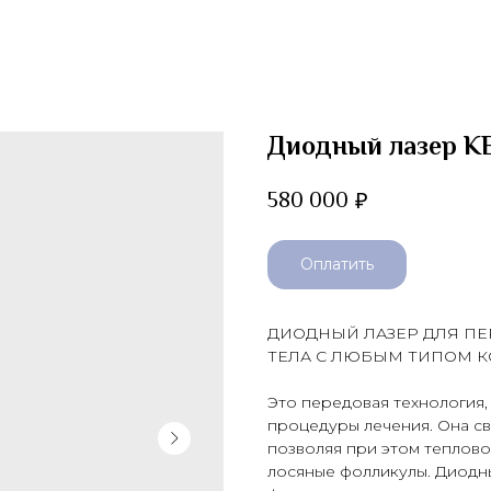
Диодный лазер K
580 000
₽
Оплатить
ДИОДНЫЙ ЛАЗЕР ДЛЯ ПЕ
ТЕЛА С ЛЮБЫМ ТИПОМ К
Это пе­редо­вая тех­но­логия,
про­цеду­ры ле­чения. Она сво
поз­во­ляя при этом теп­ло­во
лося­ные фол­ли­кулы. Ди­од­н