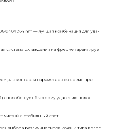
во­лосы.
/808/940/1064 nm — луч­шая ком­би­нация для уда­
ая сис­те­ма ох­лажде­ния на фре­оне гаран­ти­ру­ет
ле­ем для кон­тро­ля па­рамет­ров во вре­мя про­
10 Гц спо­собс­тву­ет быс­тро­му уда­лению во­лос
а­ет чистый и ста­биль­ный свет.
ма для вы­бора раз­личных ти­пов ко­жи и ти­па во­лос