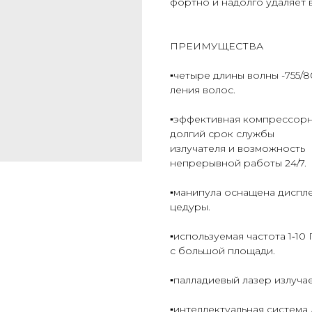
фор­тно и на­дол­го уда­ля­ет 
ПРЕИМУЩЕСТВА
▪️че­тыре длин­ы вол­ны -755
ления во­лос.
▪️эф­фектив­ная ком­прес­сорн
дол­гий срок служ­бы
из­лу­чате­ля и воз­можность
неп­ре­рыв­ной ра­боты 24/7.
▪️ма­нипу­ла ос­на­щена дис­п
цеду­ры.
▪️ис­поль­зу­емая час­то­та 1‑
с боль­шой пло­щади.
▪️пал­ла­ди­евый ла­зер из­лу­ч
▪️ин­теллек­ту­аль­ная сис­те­