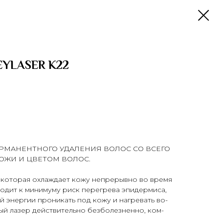
EYLASER K22
РМАНЕНТНОГО УДАЛЕНИЯ ВОЛОС СО ВСЕГО
ОЖИ И ЦВЕТОМ ВОЛОС.
 ко­торая ох­лажда­ет ко­жу неп­ре­рыв­но во вре­мя
­дит к ми­ниму­му риск пе­рег­ре­ва эпи­дер­ми­са,
й энер­гии про­никать под ко­жу и наг­ре­вать во­
ый ла­зер дей­стви­тель­но без­бо­лез­ненно, ком­