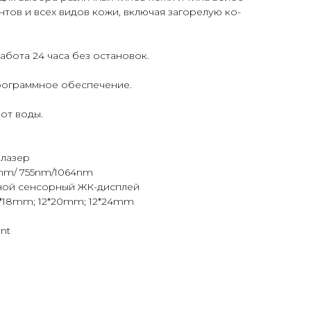
ен­тов и всех ви­дов ко­жи, включая за­горе­лую ко­
ра­бота 24 ча­са без ос­та­новок.
 программное обес­пе­чение.
а от воды.
 лазер
nm/ 755nm/1064nm
ной сенсорный ЖК-дисплей
2*18mm; 12*20mm; 12*24mm
nt