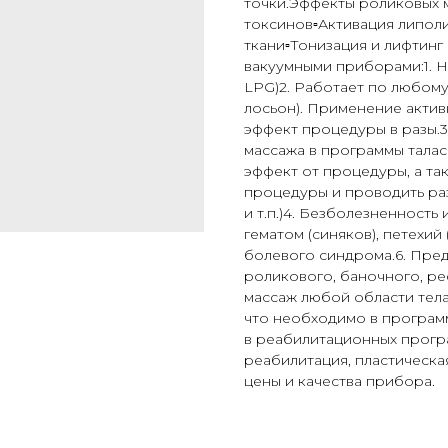
точки.Эффекты роликовых 
токсинов▫️Активация липо
ткани▫️Тонизация и лифтин
вакуумными приборами:1. Н
LPG)2. Работает по любому
лосьон). Применение актив
эффект процедуры в разы.
массажа в программы талас
эффект от процедуры, а та
процедуры и проводить ра
и т.п.)4. Безболезненность
гематом (синяков), петехи
болевого синдрома.6. Пред
роликового, баночного, ре
массаж любой области тела,
что необходимо в програм
в реабилитационных прогр
реабилитация, пластическа
цены и качества прибора.