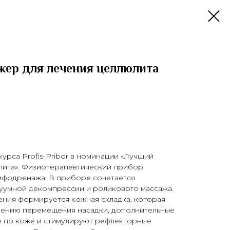
жер для лечения целлюлита
рса Profis-Pribor в номинации «Лучший
лита». Физиотерапевтический прибор
имфодренажа. В приборе сочетается
куумной декомпрессии и роликового массажа.
ения формируется кожная складка, которая
лению перемещения насадки, дополнительные
 по коже и стимулируют рефлекторные