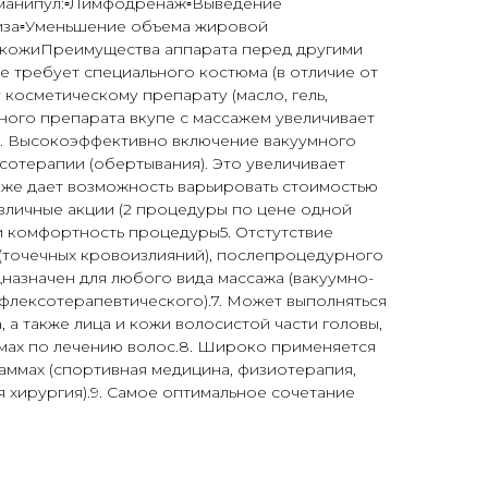
манипул:▫️Лимфодренаж▫️Выведение
лиза▫️Уменьшение объема жировой
г кожиПреимущества аппарата перед другими
е требует специального костюма (в отличие от
 косметическому препарату (масло, гель,
ного препарата вкупе с массажем увеличивает
3. Высокоэффективно включение вакуумного
сотерапии (обертывания). Это увеличивает
кже дает возможность варьировать стоимостью
зличные акции (2 процедуры по цене одной
 и комфортность процедуры5. Отстутствие
й (точечных кровоизлияний), послепроцедурного
назначен для любого вида массажа (вакуумно-
флексотерапевтического).7. Может выполняться
 а также лица и кожи волосистой части головы,
мах по лечению волос.8. Широко применяется
аммах (спортивная медицина, физиотерапия,
я хирургия).9. Самое оптимальное сочетание