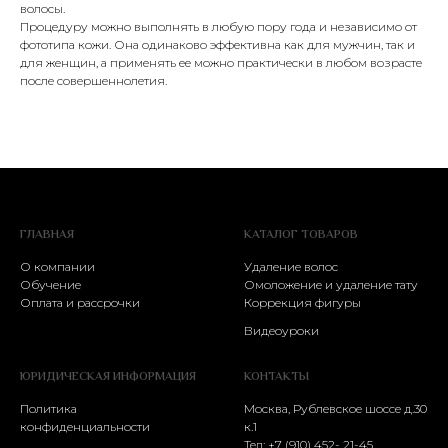
волосы.
Процедуру можно выполнять в любую пору года и независимо от
фототипа кожи. Она одинаково эффективна как для мужчин, так и
для женщин, а применять ее можно практически в любом возрасте
после совершеннолетия.
ГЛАВНАЯ
КАТАЛОГ ТОВАРОВ
О компании
Удаление волос
Обучение
Омоложение и удаление тату
Оплата и рассрочки
Коррекция фигуры
Видеоуроки
ЮРИДИЧЕСКАЯ ИНФОРМАЦИЯ
КОНТАКТЫ
Политика
Москва, Рублевское шоссе д.30
конфиденциальности
к.1
Тел: +7 (910) 452- 21-45