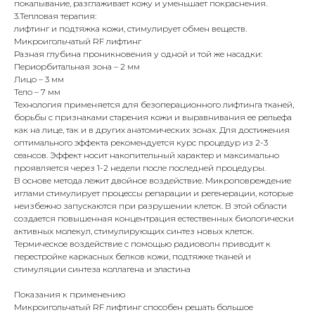
покалывание, разглаживает кожу и уменьшает покраснения.
3.Тепловая терапия:
лифтинг и подтяжка кожи, стимулирует обмен веществ.
Микроигольчатый RF лифтинг
Разная глубина проникновения у одной и той же насадки:
Периорбитальная зона – 2 мм
Лицо – 3 мм
Тело – 7 мм
Технология применяется для безоперационного лифтинга тканей,
борьбы с признаками старения кожи и выравнивания ее рельефа
как на лице, так и в других анатомических зонах. Для достижения
оптимального эффекта рекомендуется курс процедур из 2-3
сеансов. Эффект носит накопительный характер и максимально
проявляется через 1-2 недели после последней процедуры.
В основе метода лежит двойное воздействие. Микроповреждение
иглами стимулирует процессы репарации и регенерации, которые
неизбежно запускаются при разрушении клеток. В этой области
создается повышенная концентрация естественных биологически
активных молекул, стимулирующих синтез новых клеток.
Термическое воздействие с помощью радиоволн приводит к
перестройке каркасных белков кожи, подтяжке тканей и
стимуляции синтеза коллагена и эластина
Показания к применению
Микроигольчатый RF лифтинг способен решать большое