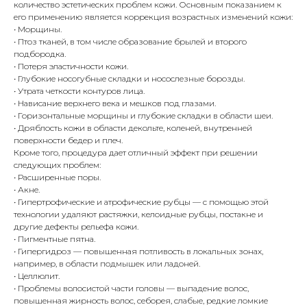
количество эстетических проблем кожи. Основным показанием к
его применению является коррекция возрастных изменений кожи:
• Морщины.
• Птоз тканей, в том числе образование брылей и второго
подбородка.
• Потеря эластичности кожи.
• Глубокие носогубные складки и носослезные борозды.
• Утрата четкости контуров лица.
• Нависание верхнего века и мешков под глазами.
• Горизонтальные морщины и глубокие складки в области шеи.
• Дряблость кожи в области декольте, коленей, внутренней
поверхности бедер и плеч.
Кроме того, процедура дает отличный эффект при решении
следующих проблем:
• Расширенные поры.
• Акне.
• Гипертрофические и атрофические рубцы — с помощью этой
технологии удаляют растяжки, келоидные рубцы, постакне и
другие дефекты рельефа кожи.
• Пигментные пятна.
• Гипергидроз — повышенная потливость в локальных зонах,
например, в области подмышек или ладоней.
• Целлюлит.
• Проблемы волосистой части головы — выпадение волос,
повышенная жирность волос, себорея, слабые, редкие ломкие