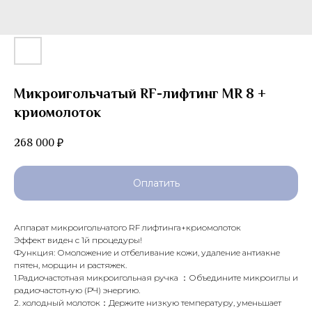
Микроигольчатый RF-лифтинг MR 8 +
криомолоток
268 000
₽
Оплатить
Аппарат микроигольчатого RF лифтинга+криомолоток
Эффект виден с 1й процедуры!
Функция: Омоложение и отбеливание кожи, удаление антиакне
пятен, морщин и растяжек.
1.Радиочастотная микроигольная ручка ：Объедините микроиглы и
радиочастотную (РЧ) энергию.
2. холодный молоток：Держите низкую температуру, уменьшает