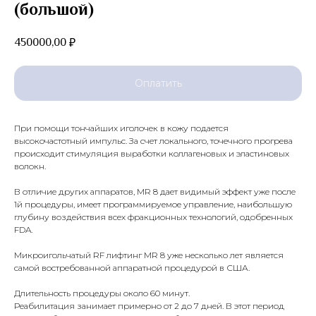
(большой)
450000,00
₽
Оплатить
При помощи тончайших иголочек в кожу подается
высокочастотный импульс. За счет локального, точечного прогрева
происходит стимуляция выработки коллагеновых и эластиновых
волокн.
В отличие других аппаратов, MR 8 дает видимый эффект уже после
1й процедуры, имеет программируемое управление, наибольшую
глубину воздействия всех фракционных технологий, одобренных
FDA.
Микроигольчатый RF лифтинг MR 8 уже несколько лет является
самой востребованной аппаратной процедурой в США.
Длительность процедуры около 60 минут.
Реабилитация занимает примерно от 2 до 7 дней. В этот период