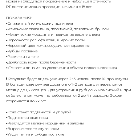
может наблюдаться покраснение и небольшая отечность.
RF лифтинг можно проводить начиная с 18 лет
ПОКАЗАНИЯ:
▪️Сниженный тонус кожи лица и тела
▪️Изменение овала лица, птоз тканей, появление брылей
▪️Мимические морщины и нависание верхнего века
▪️Неровности рельефа кожи, широкие поры
▪️Неровный цвет кожи, сосудистые поражения
▪️Рубцы, постакне
▪️Растяжки на теле
▪️Дряблость кожи после беременности
▪️«Тяжесть» лица из-за увеличения объема подкожного жира
❗️ Результат будет виден уже через 2−3 недели после 1й процедуры.
В большинстве случаев достаточно 1−2 сеансов с интервалом от
месяца до 1,5 месяцев.. Для устранения рубцовых изменений и при
работе с телом может потребоваться от 2 до 4 процедур. Эффект
сохраняется до 2х лет.
▪️Кожа станет подтянутой и упругой
▪️Подтянется овал лица
▪️Разгладятся мелкие морщинки и заломы
▪️Выровняется текстура кожи
▪️Уйдут пятна и рубцы постакне