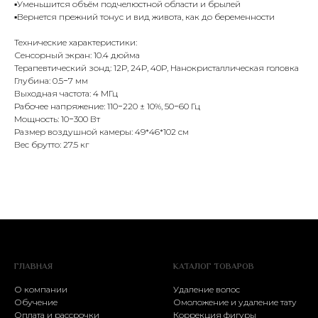
▪️Уменьшится объём подчелюстной области и брылей
▪️Вернется прежний тонус и вид живота, как до беременности
Технические характеристики:
Сенсорный экран: 10.4 дюйма
Терапевтический зонд: 12Р, 24Р, 40Р, Нанокристаллическая головка
Глубина: 0.5−7 мм
Выходная частота: 4 МГц
Рабочее напряжение: 110−220 ± 10%, 50−60 Гц
Мощность: 10−300 Вт
Размер воздушной камеры: 49*46*102 см
Вес брутто: 27.5 кг
ГЛАВНАЯ
КАТАЛОГ ТОВАРОВ
О компании
Удаление волос
Обучение
Омоложение и удаление тату
Оплата и рассрочки
Коррекция фигуры