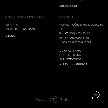
Видеоуроки
ЮРИДИЧЕСКАЯ ИНФОРМАЦИЯ
КОНТАКТЫ
Политика
Москва, Рублевское шоссе д.30
конфиденциальности
к.1
Тел: +7 (910) 452- 21-45
Оферта
Тел:
+7 (966) 099-51-91
E-mail:
100-face@mail.ru
ООО «ОТРАНС
ТЕХНОЛОГИЯ»
ИНН: 7718013810
ОГРН: 1147748158018
Tilda
Made on