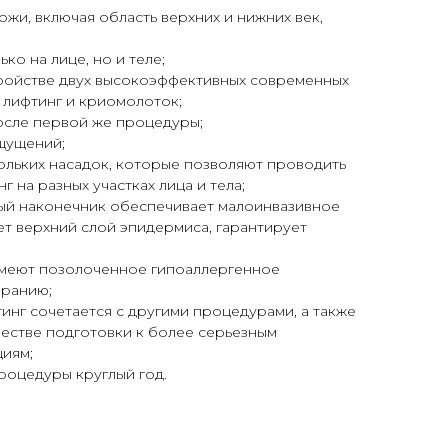
кожи, включая область верхних и нижних век,
ко на лице, но и теле;
тройстве двух высокоэффективных современных
 лифтинг и криомолоток;
осле первой же процедуры;
щущений;
кольких насадок, которые позволяют проводить
 на разных участках лица и тела;
ный наконечник обеспечивает малоинвазивное
ет верхний слой эпидермиса, гарантирует
 имеют позолоченное гипоаллергенное
иранию;
инг сочетается с другими процедурами, а также
честве подготовки к более серьезным
иям;
роцедуры круглый год.