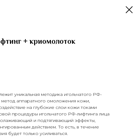
ифтинг + криомолоток
лежит уникальная методика игольчатого РФ-
й метод аппаратного омоложения кожи,
оздействие на глубокие слои кожи токами
ервой процедуры игольчатого РФ-лифтинга лица
молаживающий и подтягивающий эффекты,
гированным действием. То есть, в течение
ия будет только усиливаться.