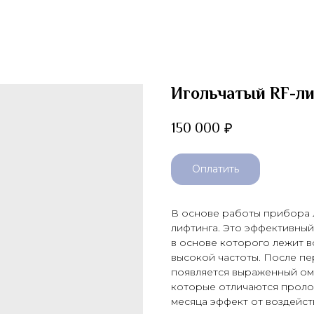
Игольчатый RF-л
150 000
₽
Оплатить
В основе работы прибора 
лифтинга. Это эффективны
в основе которого лежит в
высокой частоты. После п
появляется выраженный о
которые отличаются пролон
месяца эффект от воздейств