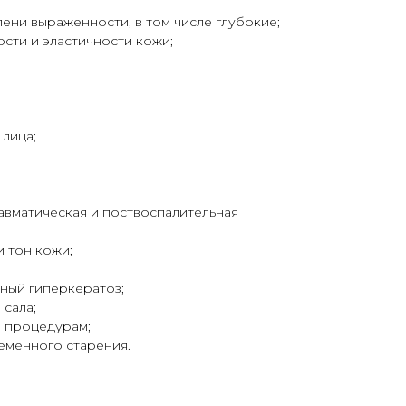
ни выраженности, в том числе глубокие;
ости и эластичности кожи;
 лица;
равматическая и поствоспалительная
 тон кожи;
ный гиперкератоз;
сала;
м процедурам;
менного старения.