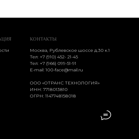
АЦИЯ
КОНТАКТЫ
ости
Москва, Рублевское шоссе д.30 к.1
Тел: +7 (910) 452- 21-45
Тел:
+7 (966) 099-51-91
E-mail:
100-face@mail.ru
ООО «ОТРАНС ТЕХНОЛОГИЯ»
ИНН: 7718013810
ОГРН: 1147748158018