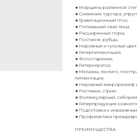
🔸Морщины различной степе
🔸Снижение тургора, упруг
🔸Гравитационный птоз;
🔸Поплывший овал лица;
🔸Расширенные поры;
🔸Постакне, рубцы;
🔸Неровный и тусклый цвет
🔸Гиперпигментация;
🔸Фотостарение;
🔸Гиперкератоз;
🔸Мелазма, лентиго, постт
пигментация;
🔸Неровный микрорельеф и
🔸Растяжки, стрии;
🔸Фолликулярный, себорей
🔸Гиперпродукция кожного 
🔸Подготовка к инвазивны
🔸Профилактика преждевре
ПРЕИМУЩЕСТВА