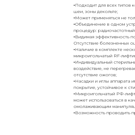
▫️Подходит для всех типов 
шеи, зоны декольте;
▫️Может применяться не толь
▫️Объединение в одном ус
процедур: радиочастотный
▫️Видимая эффективность п
Отсутствие болезненных о
▫️Наличие в комплекте нес
микроигольчатый RF-лифтинг
▫️Индивидуальный стериль
воздействие, не перегрева
отсутствие ожогов;
▫️Насадки и иглы аппарата
покрытие, устойчивое к ст
▫️Микроигольчатый РФ-лифт
может использоваться в ка
омолаживающим манипуляц
▫️Возможность проводить п