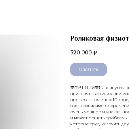
Роликовая физио
320 000
₽
Оплатить
💙ЛУЧШИЙ💙❗️Манипулы апп
приводят к активизации м
процессы в клетках.❗️Проц
год независимо от времени 
очень мощное и уникально
и может решить проблемы с
которые трудно лечить дру