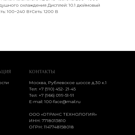
душного охлаждения Дисплей: 10.1 дюймовый
: 100−240 ВтСеть: 1200 В
АЦИЯ
КОНТАКТЫ
ости
Москва, Рублевское шоссе д.30 к.1
Тел: +7 (910) 452- 21-45
Тел:
+7 (966) 099-51-91
E-mail:
100-face@mail.ru
ООО «ОТРАНС ТЕХНОЛОГИЯ»
ИНН: 7718013810
ОГРН: 1147748158018