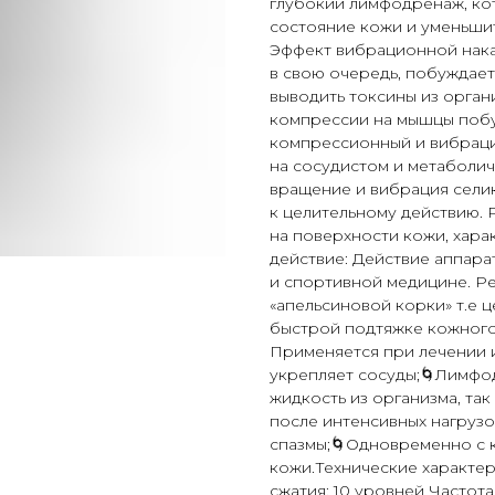
глубокий лимфодренаж, ко
состояние кожи и уменьшит
Эффект вибрационной накач
в свою очередь, побуждает 
выводить токсины из орган
компрессии на мышцы побуж
компрессионный и вибрац
на сосудистом и метаболич
вращение и вибрация сели
к целительному действию. 
на поверхности кожи, хара
действие: Действие аппар
и спортивной медицине. Рез
«апельсиновой корки» т.е 
быстрой подтяжке кожного
Применяется при лечении и
укрепляет сосуды;🌀Лимф
жидкость из организма, та
после интенсивных нагрузо
спазмы;🌀Одновременно с 
кожи.Технические характе
сжатия: 10 уровней Частота