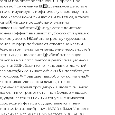
торый помогает восстановить нормальное
ь отек.Применение 👇🏻1️⃣Дренажное действие:
ки стимулирует лимфатическую систему, что,
все клетки кожи очищаться и питаться, а также
изма.2️⃣Мышечное действие: влияние
дает их работать.3️⃣Сосудистое действие:
ионный эффект вызывают глубокую стимуляцию
еском уровне.4️⃣Действие реструктуризации:
коновых сфер побуждают стволовые клетки
Результатом является уменьшение неровностей
ктерных для целлюлита.5️⃣Обезболивающее
ата успешно используется в реабилитационной
ультат👇🏻🌀Избавиться от жировых отложений,
целлюлита;🌀Уменьшает объемы;🌀Способствует
 покрова; 🌀Повышает выроботку коллагена;🌀
 профилактики застоя лимфы, отеков,
одренаж во время процедуры выводит лишнюю
к же отлично применяется при болях в мышцах
к, улучшается мышечный тонус, и снимаются
коррекцией фигуры осуществляется пилинг
ристики: Микровибрация: 18700 об/минУровень
 максимально: 310 гц EMS частота: 200−4000