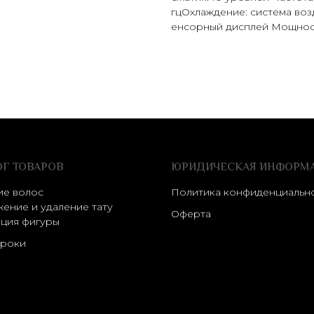
гцОхлаждение: система воз
енсорный дисплей Мощность
ОГ ТОВАРОВ
ЮРИДИЧЕСКАЯ ИНФОРМ
ие волос
Политика конфиденциальн
ение и удаление тату
Оферта
ция фигуры
роки