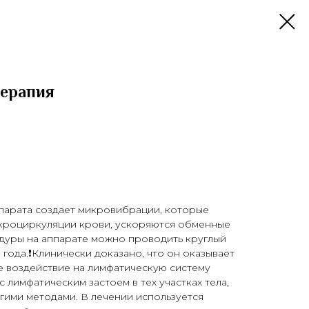
терапия
арата создает микровибрации, которые
икроциркуляции крови, ускоряются обменные
едуры на аппарате можно проводить круглый
года.❗️Клинически доказано, что он оказывает
е воздействие на лимфатическую систему
 лимфатическим застоем в тех участках тела,
гими методами. В лечении используется