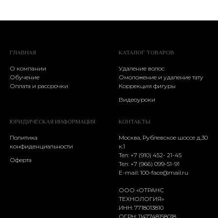
ГЛАВНАЯ
КАТАЛОГ ТОВАРОВ
О компании
Удаление волос
Обучение
Омоложение и удаление тату
Оплата и рассрочки
Коррекция фигуры
Видеоуроки
ЮРИДИЧЕСКАЯ ИНФОРМАЦИЯ
КОНТАКТЫ
Политика
Москва, Рублевское шоссе д.30
конфиденциальности
к.1
Тел: +7 (910) 452- 21-45
Оферта
Тел:
+7 (966) 099-51-91
E-mail:
100-face@mail.ru
ООО «ОТРАНС
ТЕХНОЛОГИЯ»
ИНН: 7718013810
ОГРН: 1147748158018