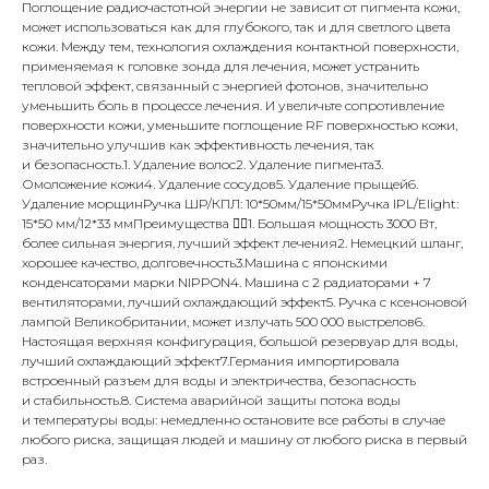
Поглощение радиочастотной энергии не зависит от пигмента кожи,
может использоваться как для глубокого, так и для светлого цвета
кожи. Между тем, технология охлаждения контактной поверхности,
применяемая к головке зонда для лечения, может устранить
тепловой эффект, связанный с энергией фотонов, значительно
уменьшить боль в процессе лечения. И увеличьте сопротивление
поверхности кожи, уменьшите поглощение RF поверхностью кожи,
значительно улучшив как эффективность лечения, так
и безопасность.1. Удаление волос2. Удаление пигмента3.
Омоложение кожи4. Удаление сосудов5. Удаление прыщей6.
Удаление морщинРучка ШР/КПЛ: 10*50мм/15*50ммРучка IPL/Elight:
15*50 мм/12*33 ммПреимущества 👇🏻1. Большая мощность 3000 Вт,
более сильная энергия, лучший эффект лечения2. Немецкий шланг,
хорошее качество, долговечность3.Машина с японскими
конденсаторами марки NIPPON4. Машина с 2 радиаторами
+ 7
вентиляторами, лучший охлаждающий эффект5. Ручка с ксеноновой
лампой Великобритании, может излучать 500 000 выстрелов6.
Настоящая верхняя конфигурация, большой резервуар для воды,
лучший охлаждающий эффект7.Германия импортировала
встроенный разъем для воды и электричества, безопасность
и стабильность.8. Система аварийной защиты потока воды
и температуры воды: немедленно остановите все работы в случае
любого риска, защищая людей и машину от любого риска в первый
раз.