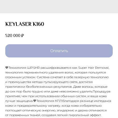
KEYLASER K160
520 000
₽
Оплатить
💙Технология ШР:SHR расшифровывается как Super Hair Removal,
технология перманентного удаления волос, которая пользуется
огромным успехом. Система сочетает в себе лазерную технологию
и преимущества метода пульсирующего света, достигая
практически безболезненных результатов. Даже волосы, которые
до сих пор было трудно или даже невозможно удалить.Процедура
приятнее, чем при использовании обычных систем, и ваша кожа
лучше защищена.💙Технология КПЛ:Благодаря разнице импеданса
кожи и предварительному нагреву, когда кожа избирательно
поглощает оптическую энергию, эпидермис и дерма отличаются
от пораженных тканей, создавая легкий пиролизный эффект.