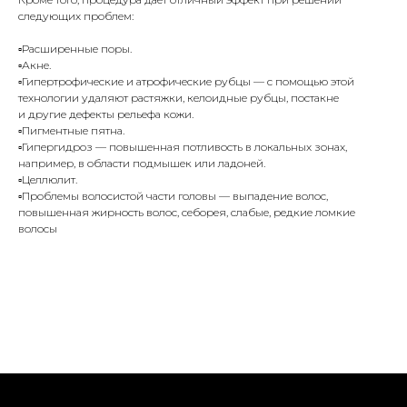
следующих проблем:
▫️Расширенные поры.
▫️Акне.
▫️Гипертрофические и атрофические рубцы — с помощью этой
технологии удаляют растяжки, келоидные рубцы, постакне
и другие дефекты рельефа кожи.
▫️Пигментные пятна.
▫️Гипергидроз — повышенная потливость в локальных зонах,
например, в области подмышек или ладоней.
▫️Целлюлит.
▫️Проблемы волосистой части головы — выпадение волос,
повышенная жирность волос, себорея, слабые, редкие ломкие
волосы