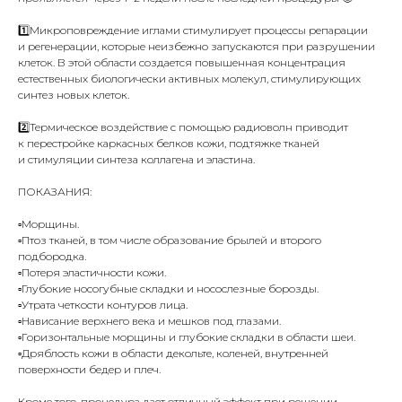
1️⃣Микроповреждение иглами стимулирует процессы репарации
и регенерации, которые неизбежно запускаются при разрушении
клеток. В этой области создается повышенная концентрация
естественных биологически активных молекул, стимулирующих
синтез новых клеток.
2️⃣Термическое воздействие с помощью радиоволн приводит
к перестройке каркасных белков кожи, подтяжке тканей
и стимуляции синтеза коллагена и эластина.
ПОКАЗАНИЯ:
▫️Морщины.
▫️Птоз тканей, в том числе образование брылей и второго
подбородка.
▫️Потеря эластичности кожи.
▫️Глубокие носогубные складки и носослезные борозды.
▫️Утрата четкости контуров лица.
▫️Нависание верхнего века и мешков под глазами.
▫️Горизонтальные морщины и глубокие складки в области шеи.
▫️Дряблость кожи в области декольте, коленей, внутренней
поверхности бедер и плеч.
Кроме того, процедура дает отличный эффект при решении