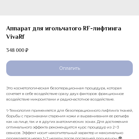
Аппарат для игольчатого RF-лифтинга
VivaRf
348 000
₽
Оплатить
Это косметологическая безоперационная процедура, которая
сочетает в себе воздействие сразу двух факторов: фракционное
воздействие микроиглами и радиочастотное воздействие.
✨Технология применяется для безоперационного лифтинга тканей,
борьбы с признаками старения кожи и выравнивания ее рельефа
как на лице, так и в других анатомических зонах. Для достижения
оптимального эффекта рекомендуется курс процедур из 2−3
сеансов. Эффект носит накопительный характер и максимально
проявляется через 1−2 недели после последней процедуры 🤓