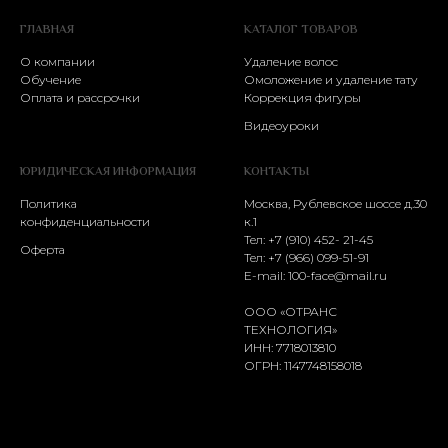
ГЛАВНАЯ
КАТАЛОГ ТОВАРОВ
О компании
Удаление волос
Обучение
Омоложение и удаление тату
Оплата и рассрочки
Коррекция фигуры
Видеоуроки
ЮРИДИЧЕСКАЯ ИНФОРМАЦИЯ
КОНТАКТЫ
Политика
Москва, Рублевское шоссе д.30
конфиденциальности
к.1
Тел: +7 (910) 452- 21-45
Оферта
Тел:
+7 (966) 099-51-91
E-mail:
100-face@mail.ru
ООО «ОТРАНС
ТЕХНОЛОГИЯ»
ИНН: 7718013810
ОГРН: 1147748158018