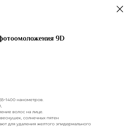
 фотоомоложения 9D
55−1400
нанометров.
0
,
ение волос на лице.
 веснушек, солнечных пятен
вают для удаления желтого эпидермального