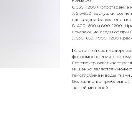
пигмента.
6.
560−1200
Фотостарение к
7. 515−950, веснушки, солн
для средне-белых тонов ко
8. 400−600 и
800−1200
Шрам
исчезающие следы от прыщ
9. 530−650 и
900−1200
Красн
❗️Клеточный свет модерниз
фотоомоложения, поэтому 
Его спектр охватывает раз
мишенью являются множест
гемоглобина и воды. ткани 
Большинство проблемной к
тканей-мишеней.