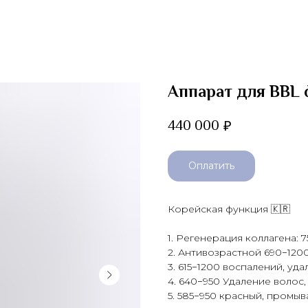
Аппарат для BBL
440 000
₽
Оплатить
Корейская функция 🇰🇷
1. Регенерация коллагена:
7
2. Антивозрастной
690−120
3.
615−1200
воспалений, удал
4. 640−950 Удаление волос,
5. 585−950 красный, промы