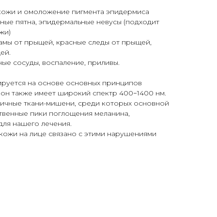
ожи и омоложение пигмента эпидермиса
ечные пятна, эпидермальные невусы (подходит
жи)
ы от прыщей, красные следы от прыщей,
ей.
ые сосуды, воспаление, приливы.
ируется на основе основных принципов
он также имеет широкий спектр
400−1400
нм.
личные ткани-мишени, среди которых основной
венные пики поглощения меланина,
для нашего лечения.
ожи на лице связано с этими нарушениями