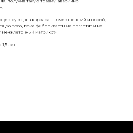
яя, получив такую травму, аварийно
н.
уществуют два каркаса — омертвевший и новый,
ся до того, пока фиброкласты не поглотят и не
у межклеточный матрикс✨
1,5 лет.