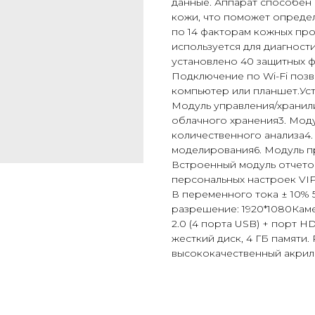
данные. Аппарат способен 
кожи, что поможет опреде
по 14 факторам кожных про
используется для диагност
установлено 40 защитных ф
Подключение по Wi-Fi поз
компьютер или планшет.Ус
Модуль управления/хранил
облачного хранения3. Мод
количественного анализа4.
моделирования6. Модуль п
Встроенный модуль отчето
персональных настроек VI
В переменного тока ± 10%
разрешение: 1920*1080Каме
2.0 (4 порта USB)
+
порт HD
жесткий диск, 4 ГБ памяти.
высококачественный акри