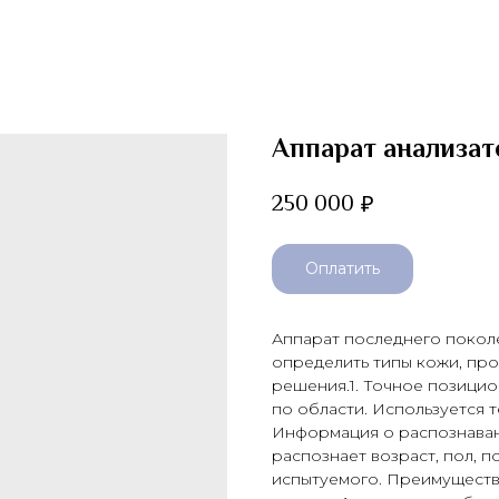
Аппарат анализато
250 000
₽
Оплатить
Аппарат последнего поколе
определить типы кожи, пр
решения.1. Точное позици
по области. Используется т
Информация о распознаван
распознает возраст, пол, п
испытуемого. Преимуществ