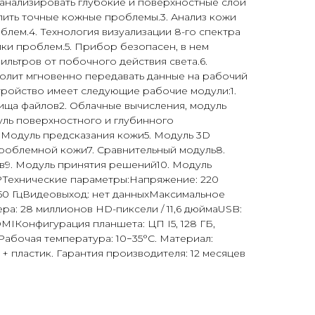
анализировать глубокие и поверхностные слои
лить точные кожные проблемы.3. Анализ кожи
блем.4. Технология визуализации 8-го спектра
ики проблем.5. Прибор безопасен, в нем
ильтров от побочного действия света.6.
волит мгновенно передавать данные на рабочий
тройство имеет следующие рабочие модули:1.
ища файлов2. Облачные вычисления, модуль
уль поверхностного и глубинного
 Модуль предсказания кожи5. Модуль 3D
роблемной кожи7. Сравнительный модуль8.
в9. Модуль принятия решений10. Модуль
PТехнические параметры:Напряжение: 220
 50 ГцВидеовыход: нет данныхМаксимальное
ра: 28 миллионов HD-пиксели / 11,6 дюймаUSB:
MIКонфигурация планшета: ЦП I5, 128 ГБ,
 Рабочая температура: 10−35°C. Материал:
л
+
пластик. Гарантия производителя: 12 месяцев