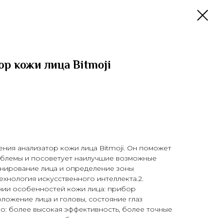
р кожи лица Bitmoji
ния анализатор кожи лица Bitmoji. Он поможет
облемы и посоветует наилучшие возможные
онирование лица и определение зоны
ехнология искусственного интеллекта.2.
ии особенностей кожи лица: прибор
оложение лица и головы, состояние глаз
о: более высокая эффективность, более точные