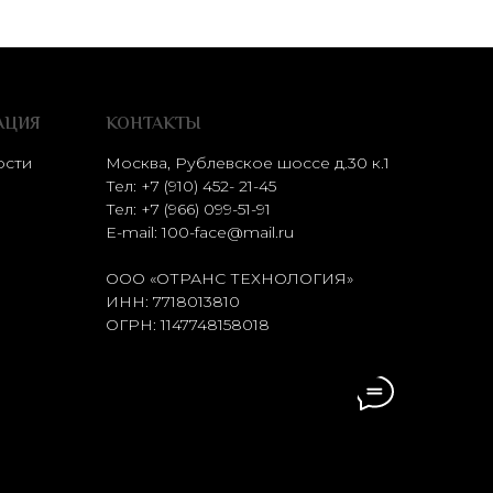
АЦИЯ
КОНТАКТЫ
ости
Москва, Рублевское шоссе д.30 к.1
Тел: +7 (910) 452- 21-45
Тел:
+7 (966) 099-51-91
E-mail:
100-face@mail.ru
ООО «ОТРАНС ТЕХНОЛОГИЯ»
ИНН: 7718013810
ОГРН: 1147748158018