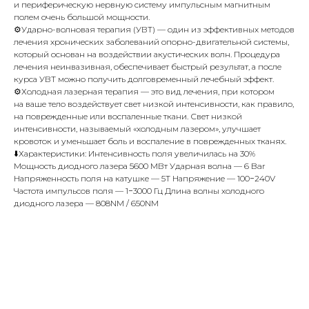
и периферическую нервную систему импульсным магнитным
полем очень большой мощности.
⚙️Ударно-волновая терапия (УВТ) — один из эффективных методов
лечения хронических заболеваний опорно-двигательной системы,
который основан на воздействии акустических волн. Процедура
лечения неинвазивная, обеспечивает быстрый результат, а после
курса УВТ можно получить долговременный лечебный эффект.
⚙️Холодная лазерная терапия — это вид лечения, при котором
на ваше тело воздействует свет низкой интенсивности, как правило,
на поврежденные или воспаленные ткани. Свет низкой
интенсивности, называемый «холодным лазером», улучшает
кровоток и уменьшает боль и воспаление в поврежденных тканях.
⬇️Характеристики: Интенсивность поля увеличилась на 30%
Мощность диодного лазера 5600 МВт Ударная волна — 6 Bar
Напряженность поля на катушке — 5T Напряжение — 100−240V
Частота импульсов поля — 1−3000 Гц Длина волны холодного
диодного лазера — 808NM / 650NM