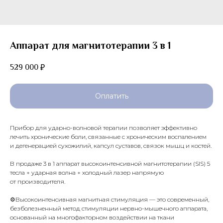
Аппарат для магнитотерапии 3 в 1
529 000
₽
Оплатить
Прибор для ударно-волновой терапии позволяет эффективно
лечить хронические боли, связанные с хроническим воспалением
и дегенерацией сухожилий, капсул суставов, связок мышц и костей.
В продаже 3 в 1 аппарат высокоинтенсивной магнитотерапии (SIS) 5
тесла
+
ударная волна
+
холодный лазер напрямую
от производителя.
⚙️Высокоинтенсивная магнитная стимуляция — это современный,
безболезненный метод стимуляции нервно-мышечного аппарата,
основанный на многофакторном воздействии на ткани