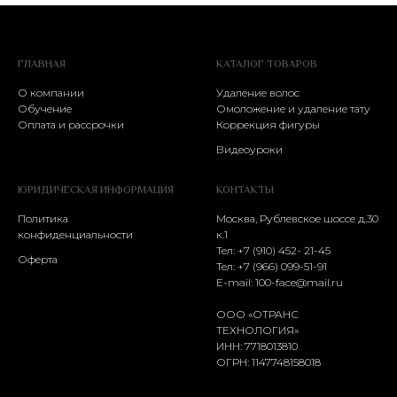
ГЛАВНАЯ
КАТАЛОГ ТОВАРОВ
О компании
Удаление волос
Обучение
Омоложение и удаление тату
Оплата и рассрочки
Коррекция фигуры
Видеоуроки
ЮРИДИЧЕСКАЯ ИНФОРМАЦИЯ
КОНТАКТЫ
Политика
Москва, Рублевское шоссе д.30
конфиденциальности
к.1
Тел: +7 (910) 452- 21-45
Оферта
Тел:
+7 (966) 099-51-91
E-mail:
100-face@mail.ru
ООО «ОТРАНС
ТЕХНОЛОГИЯ»
ИНН: 7718013810
ОГРН: 1147748158018