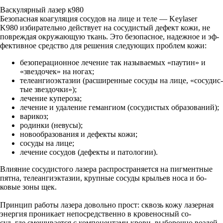
Васкулярный лазер к980
Бе­зопас­ная ко­агу­ляция со­судов на ли­це и те­ле — Keylaser
K980 из­би­ратель­но дей­ству­ет на со­судис­тый де­фект ко­жи, не
пов­реждая ок­ру­жа­ющую ткань. Это бе­зопас­ное, на­деж­ное и эф­
фектив­ное средс­тво для ре­шения сле­ду­ющих проб­лем ко­жи:
бе­зопе­раци­он­ное ле­чение так на­зыва­емых «па­утин» и
«звез­до­чек» на но­гах;
те­ле­ан­ги­оэк­та­зии (рас­ши­рен­ные со­суды на ли­це, «со­судис­
тые звез­дочки»);
ле­чение ку­перо­за;
ле­чение и уда­ление ге­ман­ги­ом (со­судис­тых об­ра­зова­ний);
ва­рикоз;
ро­дин­ки (не­вусы);
но­во­об­ра­зова­ния и де­фек­ты ко­жи;
со­суды на ли­це;
ле­чение со­судов (де­фек­ты и па­толо­гии).
Вли­яние со­судис­то­го ла­зера рас­простра­ня­ет­ся на пиг­мен­тные
пят­на, те­ле­ан­ги­эк­та­зии, круп­ные со­суды крыль­ев но­са и бо­
ковые зо­ны щек.
Прин­цип ра­боты ла­зера до­воль­но прост: сквозь ко­жу ла­зер­ная
энер­гия про­ника­ет не­пос­редс­твен­но в кро­венос­ный со­
суд, где сме­шива­ет­ся с ком­по­нен­та­ми кро­ви, вы­бороч­но воз­дей­