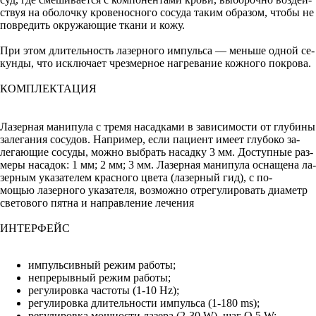
ствуя на обо­лоч­ку кро­венос­но­го со­суда та­ким об­ра­зом, что­бы не
пов­ре­дить ок­ру­жа­ющие тка­ни и ко­жу.
При этом дли­тель­ность ла­зер­но­го им­пуль­са — мень­ше од­ной се­
кун­ды, что ис­клю­ча­ет чрез­мерное наг­ре­вание кож­но­го пок­ро­ва.
КОМПЛЕКТАЦИЯ
Ла­зер­ная ма­нипу­ла с тре­мя на­сад­ка­ми в за­виси­мос­ти от глу­бины
за­лега­ния со­судов. Нап­ри­мер, ес­ли па­ци­ент име­ет глу­боко за­
лега­ющие со­суды, мож­но выб­рать на­сад­ку 3 мм. Дос­тупные раз­
ме­ры на­садок: 1 мм; 2 мм; 3 мм. Ла­зер­ная ма­нипу­ла ос­на­щена ла­
зер­ным ука­зате­лем крас­но­го цве­та (ла­зер­ный гид), с по­
мощью ла­зер­но­го ука­зате­ля, воз­можно от­ре­гули­ровать ди­аметр
све­тово­го пят­на и нап­равле­ние ле­чения
ИНТЕРФЕЙС
им­пуль­сив­ный ре­жим ра­боты;
неп­ре­рыв­ный ре­жим ра­боты;
ре­гули­ров­ка час­то­ты (1‑10 Hz);
ре­гули­ров­ка дли­тель­нос­ти им­пуль­са (1‑180 ms);
ре­гули­ров­ка мощ­ности ла­зера (2‑30 W), шаг O.5 W;