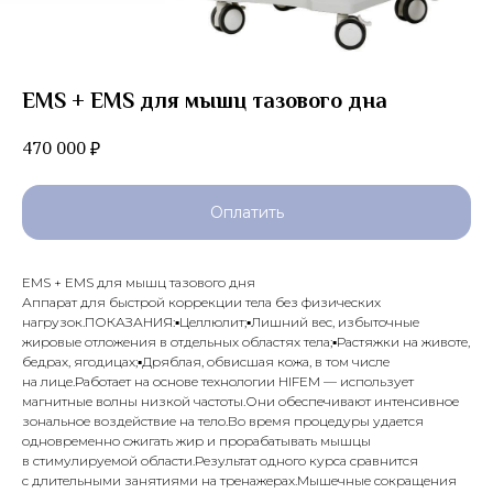
EMS + EMS для мышц тазового дна
470 000
₽
Оплатить
EMS + EMS для мышц тазового дня
Аппарат для быстрой коррекции тела без физических
нагрузок.ПОКАЗАНИЯ:▪️Целлюлит;▪️Лишний вес, избыточные
жировые отложения в отдельных областях тела;▪️Растяжки на животе,
бедрах, ягодицах;▪️Дряблая, обвисшая кожа, в том числе
на лице.Работает на основе технологии HIFEM — использует
магнитные волны низкой частоты.Они обеспечивают интенсивное
зональное воздействие на тело.Во время процедуры удается
одновременно сжигать жир и прорабатывать мышцы
в стимулируемой области.Результат одного курса сравнится
с длительными занятиями на тренажерах.Мышечные сокращения