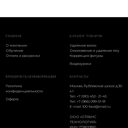
ГЛАВНАЯ
КАТАЛОГ ТОВАРОВ
О компании
Удаление волос
Обучение
Омоложение и удаление тату
Оплата и рассрочки
Коррекция фигуры
Видеоуроки
ЮРИДИЧЕСКАЯ ИНФОРМАЦИЯ
КОНТАКТЫ
Политика
Москва, Рублевское шоссе д.30
конфиденциальности
к.1
Тел: +7 (910) 452- 21-45
Оферта
Тел:
+7 (966) 099-51-91
E-mail:
100-face@mail.ru
ООО «ОТРАНС
ТЕХНОЛОГИЯ»
ИНН: 7718013810