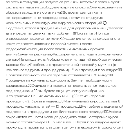
во время стимуляции запускают реакции, которые провоцируют
распад липидов на свободные жирные кислоты.Они естественным
образом выходят из организма.❗️Во время сеанса ткани
не нагреваются и не повреждаются, в отличие от других
неинвазивных процедур или хирургических операций.⭕️
Подставка, которая предназначена для укрепления мышц тазового
дна и решения деликатных проблем!⠀‼️Показания:▫️Ночное
и стрессовое недержание мочи;▫️Ухудшение качества сексуального
контакта;▫️Восстановление половой системы после
родов;▫️Реабилитация после пластики интимных органов
для избежания рецидива;▫️Расширение влагалища и опущение его
стенок;▫️Малоподвижный образ жизни и лишний вес;▫️Хроническая
тазовая боль;▫️Проблемы с предстательной железой у мужчин (в
комплексе с другими процедурами)⠀‼️Как проходит процедура:👉🏻
Продолжительность сеанса терапии составляет 20−30 минут👉🏻
Процедура максимально комфортна, Вам нет необходимости
раздеваться;👉🏻Ощущения похожи на перекатывания камешков
под ягодицами;👉🏻Вы будете ощущать легкую вибрацию
и сокращение Ваших интимных мышц;👉🏻Сеансы терапии
проводятся 2−3 раза в неделю;👉🏻Минимальный курс составляет 6
процедур, максимальный — 10 процедур;👉🏻Не требует специальной
подготовки к процедуре и реабилитационного периода!👉🏻Эффект
сохраняется от шести месяцев до одного года! Повторение курса
можно проходить через 6−12 месяцев.👉🏻Перед процедурой нужно
проконсультироваться с вашим врачом гинекологом (проктологом).