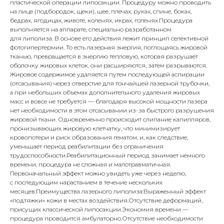
пластической операции липосакции. Процедуру можно проводить
на лице (подбородок, щеки), шее, плечах, руках, спине, боках,
бедрах, ягодицах, животе, коленях, икрах, голенях.Процедура
выполняется на аппарате, специально разработанном
для липолиза. В основе его действия лежит принцип селективной
фотогипертермии. То есть лазерная энергия, поглощаясь жировой
тканью, превращается в энергию тепловую, которая разрушает
оболочку жировых клеток, они расширяются, затем разрываются.
Жировое содержимое удаляется путем последующей аспирации
(отсасывания) через отверстие для тончайшей лазерной трубочки,
а при небольших объемах дополнительного удаления жировых
масс и вовсе не требуется — благодаря высокой мощности лазера
нет необходимости в этом отсасывании из-за быстрого разрушения
жировой ткани. Одновременно происходит слипание капилляров,
пронизывающих жировую клетчатку, что минимизирует
кровопотери и риск образования гематом, и, как следствие,
уменьшает период реабилитации без ограничения
трудоспособности.Реабилитационный период занимает немного
времени, процедура не сложная и малотравматичная.
Первоначальный эффект можно увидеть уже через неделю,
с последующим нарастанием в течение нескольких
месяцев.Преимущества лазерного липолиза:Выраженный эффект
«подтяжки» кожи в местах воздействия.Отсутствие деформаций,
присущих классической липосакции.Экономия времени —
процедура проводится амбулаторно.Отсутствие необходимости