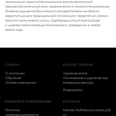
применения наркоза.Минимальный восстановительный
период.Минимальный риск кровотечения и гематом.Минимальные
болевые ощущения.Возможность воздействовать на области,
недоступные для традиционной липосакции: предплечья, колени,
верхняя часть живота, скулы, подбородок.Отсутствие рубцов
и шрамов после операции.Возможность проведения в любое
время года.
ГЛАВНАЯ
КАТАЛОГ ТОВАРОВ
О компании
Удаление волос
Обучение
Омоложение и удаление тату
Оплата и рассрочки
Коррекция фигуры
Видеоуроки
ЮРИДИЧЕСКАЯ ИНФОРМАЦИЯ
КОНТАКТЫ
Политика
Москва, Рублевское шоссе д.30
конфиденциальности
к.1