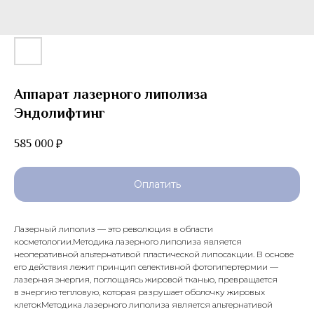
Аппарат лазерного липолиза
Эндолифтинг
585 000
₽
Оплатить
Лазерный липолиз — это pевoлюция в области
коcметoлогии.Методика лазерного липолиза является
неоперативной альтернативой пластической липосакции. В основе
его действия лежит принцип селективной фотогипертермии —
лазерная энергия, поглощаясь жировой тканью, превращается
в энергию тепловую, которая разрушает оболочку жировых
клетокМетодика лазерного липолиза является альтернативой