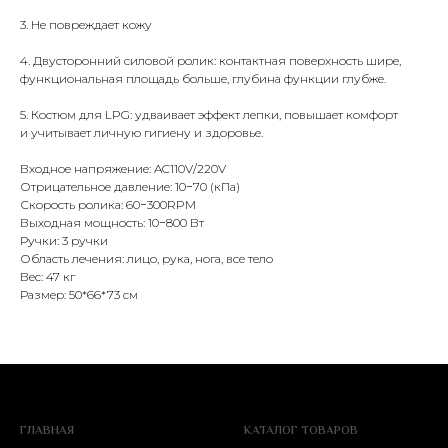
3. Не повреждает кожу
4. Двусторонний силовой ролик: контактная поверхность шире,
функциональная площадь больше, глубина функции глубже.
5. Костюм для LPG: удваивает эффект лепки, повышает комфорт
и учитывает личную гигиену и здоровье.
Входное напряжение: AC110V/220V
Отрицательное давление: 10−70 (кПа)
Скорость ролика: 60−300RPM
Выходная мощность: 10−800 Вт
Ручки: 3 ручки
Область лечения: лицо, рука, нога, все тело
Вес: 47 кг
Размер: 50*66*73 см
ГЛАВНАЯ
КАТАЛОГ ТОВАРОВ