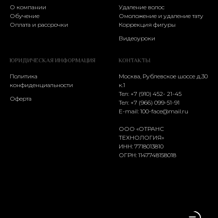
О компании
Удаление волос
Обучение
Омоложение и удаление тату
Оплата и рассрочки
Коррекция фигуры
Видеоуроки
ЮРИДИЧЕСКАЯ ИНФОРМАЦИЯ
КОНТАКТЫ
Политика
Москва, Рублевское шоссе д.30
конфиденциальности
к.1
Тел: +7 (910) 452- 21-45
Оферта
Тел:
+7 (966) 099-51-91
E-mail:
100-face@mail.ru
ООО «ОТРАНС
ТЕХНОЛОГИЯ»
ИНН: 7718013810
ОГРН: 1147748158018