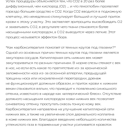
Успех процедуры объясняется тем, что CO2 в 20 раз более
диффузионный, чем кислород (O2) .... и что гемоглобин проявляет
гораздо большее сродство к CO2. Когда CO2 вводится в подкожную
клетчатку, это немедленно стимулирует больший и лучший приток
крови к этому участку. Это заставляет эритроциты высвобождать О2
и захватывать СО2, в результате чего ткани становятся более
насыщенными кислородом, а СО2 выводится через легкие. Этот
процесс называется эффектом Бора.
*Как карбокситерапия помогает от темных кругов под глазами?*
Одной из основных причин темных кругов под глазами является
закупорка сосудов. Капиллярная сеть нижних век может
закупориваться по разным причинам. В норме слезы стекают с век
в нос, но если есть какое-то препятствие из-за хронической
заложенности носа из-за сезонной аллергии, предыдущей
трещины носа или искривленной перегородки, дренаж
не функционирует должным образом, и приток крови к нижним
векам становится вялым, что приводит к появлению синюшного
оттенка, известного в народе как «аллергический блеск». Отсутствие
должного насыщения кислородом кожи нижних век позволяет
синеватому оттенку проступать сквозь тонкую кожу век.
Карбокситерапия направлена на улучшение капиллярной сети
нижних век, а также на увеличение слоя дермального коллагена
в коже нижних век. Благодаря введению небольшого количества
углекислого газа в пораженные участки усиливается кровоток