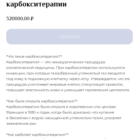
карбокситерапии
320000,00
₽
Оплатить
*Что такое карбокситерапия?*
Карбокситерапия — это нехирургическая процедура
косметической медицины. При карбокситерапии используются
инъекции, при которых газообразный углекислый газ вводится
под кожу в подкожную клетчатку через иглу. Утверждается, что эта
процедура уничтожает жировые клетки, стимулирует кровоток,
повышает эластичность кожи и уменьшает проявления целлюлита.
*Как была открыта карбокситерапия?*
Карбокситерапия была открыта в королевских спа-центрах
Франции в 1930-х годах, когда было доказано, что купание
в бассейнах с водой, насыщенной углекислым газом, ускоряет
заживление ран.
*Как работает карбокситерапия?*