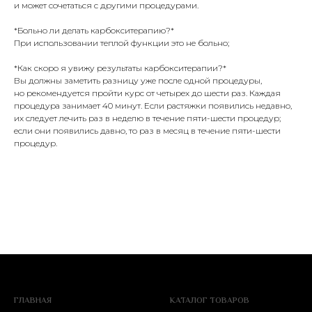
и может сочетаться с другими процедурами.
*Больно ли делать карбокситерапию?*
При использовании теплой функции это не больно;
*Как скоро я увижу результаты карбокситерапии?*
Вы должны заметить разницу уже после одной процедуры,
но рекомендуется пройти курс от четырех до шести раз. Каждая
процедура занимает 40 минут. Если растяжки появились недавно,
их следует лечить раз в неделю в течение пяти-шести процедур;
если они появились давно, то раз в месяц в течение пяти-шести
процедур.
ГЛАВНАЯ
КАТАЛОГ ТОВАРОВ