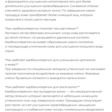
и формируется улучшенная капиллярная сеть для более
длительного улучшения кровообращения. Синеватый оттенок
сменяется здоровым розовым тоном. По завершении серии
процедур кожа приобретает более сияющий вид, который
сохраняется около шести месяцев.
*Как карбокситерапия помогает при растяжках?*
Растяжки (striae distensae) возникают, когда кожа растягивается
до такой степени, что разрывается дермальный коллаген.
Карбокситерапия вызывает образование нового коллагена
и последующее уплотнение кожи для улучшения внешнего вида
стрий.
*Как работает карбокситерапия для уменьшения целлюлита
и жира?*
При введении по специальной методике углекислый газ оказывает
прямое токсическое воздействие на жировые клетки. Жировые
клетки буквально лопаются и выводятся организмом.
*Как работает карбокситерапия для роста волос?*
Карбокситерапия при выпадении волос — это нехирургический
метод лечения, который заключается в небольших инъекциях
углекислого газа под поверхность кожи. Процедура стимулирует
рост волос за счет улучшения кровообращения, насыщения
кислородом и снабжения кожи головы питательными веществами