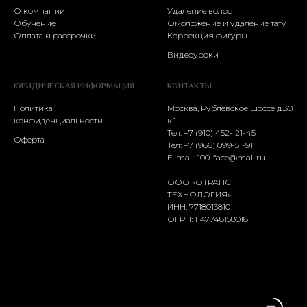
О компании
Удаление волос
Обучение
Омоложение и удаление тату
Оплата и рассрочки
Коррекция фигуры
Видеоуроки
ЮРИДИЧЕСКАЯ ИНФОРМАЦИЯ
КОНТАКТЫ
Политика
Москва, Рублевское шоссе д.30
конфиденциальности
к.1
Тел: +7 (910) 452- 21-45
Оферта
Тел:
+7 (966) 099-51-91
E-mail:
100-face@mail.ru
ООО «ОТРАНС
ТЕХНОЛОГИЯ»
ИНН: 7718013810
ОГРН: 1147748158018