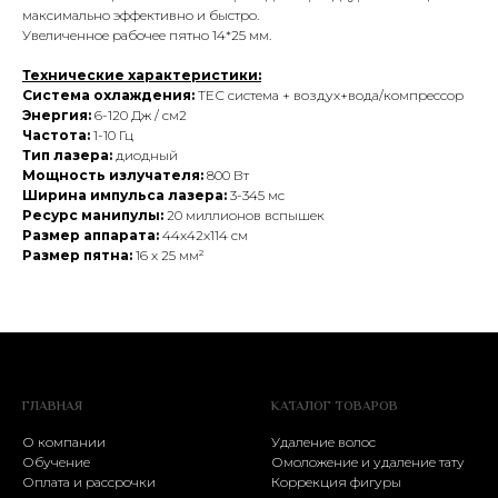
максимально эффективно и быстро.
Увеличенное рабочее пятно 14*25 мм.
Технические характеристики:
Система охлаждения:
ТЕС система + воздух+вода/компрессор
Энергия:
6-120 Дж / см2
Частота:
1-10 Гц
Тип лазера:
диодный
Мощность излучателя:
800 Вт
Ширина импульса лазера:
3-345 мс
Ресурс манипулы:
20 миллионов вспышек
Размер аппарата:
44х42х114 см
Размер пятна:
16 х 25 мм²
ГЛАВНАЯ
КАТАЛОГ ТОВАРОВ
О компании
Удаление волос
Обучение
Омоложение и удаление тату
Оплата и рассрочки
Коррекция фигуры