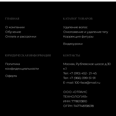
ГЛАВНАЯ
КАТАЛОГ ТОВАРОВ
О компании
Удаление волос
Обучение
Омоложение и удаление тату
Оплата и рассрочки
Коррекция фигуры
Видеоуроки
ЮРИДИЧЕСКАЯ ИНФОРМАЦИЯ
КОНТАКТЫ
Политика
Москва, Рублевское шоссе д.30
конфиденциальности
к.1
Тел: +7 (910) 452- 21-45
Оферта
Тел:
+7 (966) 099-51-91
E-mail:
100-face@mail.ru
ООО «ОТРАНС
ТЕХНОЛОГИЯ»
ИНН: 7718013810
ОГРН: 1147748158018