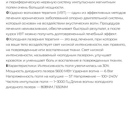
и периферическую нервную систему импульсным магнитным
полем очень большой мощности.
⚙️Ударно-волновая терапия (УВТ) — один из эффективных методов
лечения хронических заболеваний опорно-двигательной системы,
который основан на воздействии акустических волн. Процедура
лечения неинвазивная, обеспечивает быстрый результат, а после
курса УВТ можно получить долговременный лечебный эффект.
⚙️Холодная лазерная терапия — это вид лечения, при котором
на ваше тело воздействует свет низкой интенсивности, как правило,
на поврежденные или воспаленные ткани. Свет низкой
интенсивности, называемый «холодным лазером», улучшает
кровоток и уменьшает боль и воспаление в поврежденных тканях.
⬇️Характеристики: Интенсивность поля увеличилась на 30%
Мощность диодного лазера 5600 МВт Ударная волна — 6 Bar
Напряженность поля на катушке — 5T Напряжение — 100−240V
Частота импульсов поля — 1−3000 Гц Длина волны холодного
диодного лазера — 808NM / 650NM