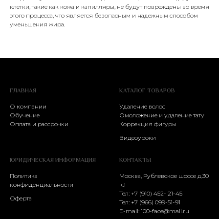
клетки, такие как кожа и капилляры, не будут повреждены во время
этого процесса, что является безопасным и надежным способом
уменьшения жира.
ГЛАВНАЯ
КАТАЛОГ ТОВАРОВ
О компании
Удаление волос
Обучение
Омоложение и удаление тату
Оплата и рассрочки
Коррекция фигуры
Видеоуроки
ЮРИДИЧЕСКАЯ ИНФОРМАЦИЯ
КОНТАКТЫ
Политика
Москва, Рублевское шоссе д.30
конфиденциальности
к.1
Тел: +7 (910) 452- 21-45
Оферта
Тел:
+7 (966) 099-51-91
E-mail:
100-face@mail.ru