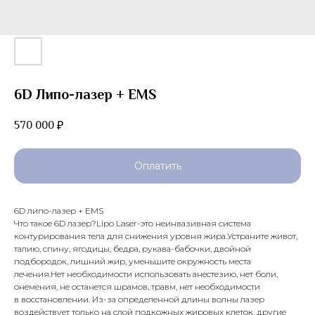
6D Липо-лазер + EMS
570 000
₽
Оплатить
6D липо-лазер + EMS
Что такое 6D лазер?Lipo Laser-это неинвазивная система
контурирования тела для снижения уровня жира.Устраните живот,
талию, спину, ягодицы, бедра, рукава-бабочки, двойной
подбородок, лишний жир, уменьшите окружность места
лечения.Нет необходимости использовать анестезию, нет боли,
онемения, не останется шрамов, травм, нет необходимости
в восстановлении. Из-за определенной длины волны лазер
воздействует только на слой подкожных жировых клеток, другие