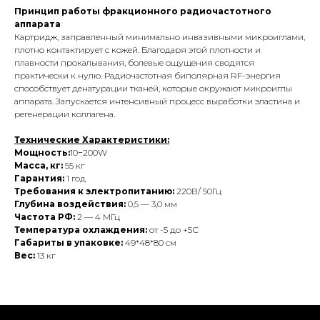
Принцип работы фракционного радиочастотного
аппарата
Картридж, заправленный минимально инвазивными микроиглами,
плотно контактирует с кожей. Благодаря этой плотности и
плавности прокалывания, болевые ощущения сводятся
практически к нулю. Радиочастотная биполярная RF-энергия
способствует денатурации тканей, которые окружают микроиглы
аппарата. Запускается интенсивный процесс выработки эластина и
регенерации коллагена.
Технические Характеристики:
Мощность:
10−200W
Масса, кг:
55 кг
Гарантия:
1 год
Требования к электропитанию:
220В/ 50Гц
Глубина воздействия:
0,5 — 3,0 мм
Частота РФ:
2 — 4 МГц
Температура охлаждения:
от -5 до +5С
Габариты в упаковке:
49*48*80 см
Вес:
13 кг