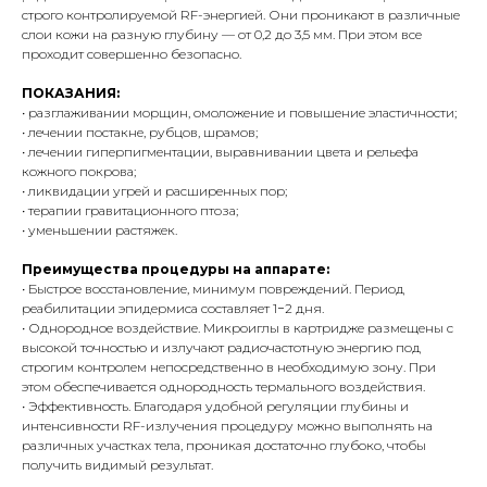
строго контролируемой RF-энергией. Они проникают в различные
слои кожи на разную глубину — от 0,2 до 3,5 мм. При этом все
проходит совершенно безопасно.
ПОКАЗАНИЯ:
• разглаживании морщин, омоложение и повышение эластичности;
• лечении постакне, рубцов, шрамов;
• лечении гиперпигментации, выравнивании цвета и рельефа
кожного покрова;
• ликвидации угрей и расширенных пор;
• терапии гравитационного птоза;
• уменьшении растяжек.
Преимущества процедуры на аппарате:
• Быстрое восстановление, минимум повреждений. Период
реабилитации эпидермиса составляет 1−2 дня.
• Однородное воздействие. Микроиглы в картридже размещены с
высокой точностью и излучают радиочастотную энергию под
строгим контролем непосредственно в необходимую зону. При
этом обеспечивается однородность термального воздействия.
• Эффективность. Благодаря удобной регуляции глубины и
интенсивности RF-излучения процедуру можно выполнять на
различных участках тела, проникая достаточно глубоко, чтобы
получить видимый результат.