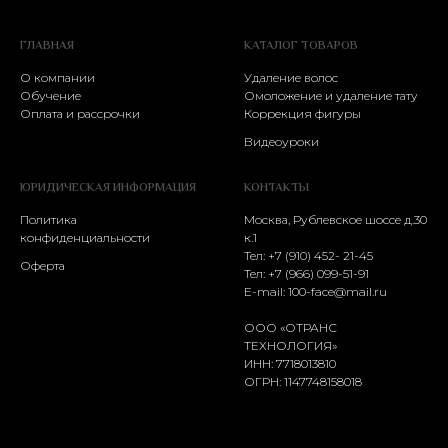
ГЛАВНАЯ
КАТАЛОГ ТОВАРОВ
О компании
Удаление волос
Обучение
Омоложение и удаление тату
Оплата и рассрочки
Коррекция фигуры
Видеоуроки
ЮРИДИЧЕСКАЯ ИНФОРМАЦИЯ
КОНТАКТЫ
Политика
Москва, Рублевское шоссе д.30
конфиденциальности
к.1
Тел: +7 (910) 452- 21-45
Оферта
Тел:
+7 (966) 099-51-91
E-mail:
100-face@mail.ru
ООО «ОТРАНС
ТЕХНОЛОГИЯ»
ИНН: 7718013810
ОГРН: 1147748158018