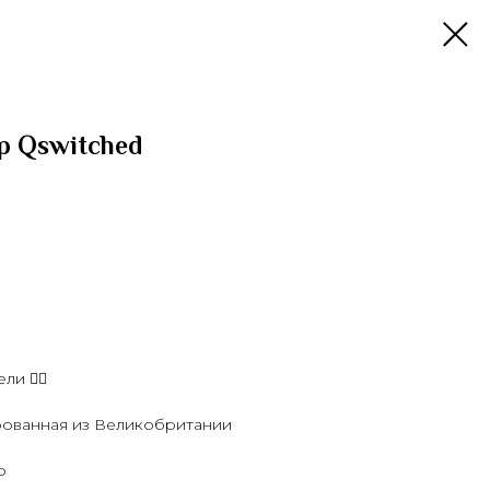
р Qswitched
и 👇🏻
рованная из Великобритании
р