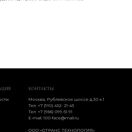
АЦИЯ
КОНТАКТЫ
ости
Москва, Рублевское шоссе д.30 к.1
Тел: +7 (910) 452- 21-45
Тел:
+7 (966) 099-51-91
E-mail:
100-face@mail.ru
ООО «ОТРАНС ТЕХНОЛОГИЯ»