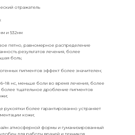
ческий отражатель
к
нм и 532нм
вое пятно, равномерное распределение
анность результатов лечения, более
шая боль;
ндогенных пигментов эффект более значителен;
6−18 нс, меньше боли во время лечения, более
, более тщательное дробление пигментов
ожи;
це рукоятки более гарантированно устраняет
гментации кожи;
зайн атмосферной формы и гуманизированный
удобен для работы врачей и техников.