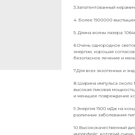
3.Запатентованный керами
4. Более
1500000
выспыше
5. Длина волны лазера: 1064
6.Очень однородное свето
энергии, хорошая согласов
безопасное лечение и мень
7.Для всех экзогенных и э
8.Ширина импульса около 1
высокая пиковая мощность
и меньшее повреждение к
9.Энергия 1500 мДж на кон
различные заболевания пи
10.Высококачественный ди
интерфейс, который очень 