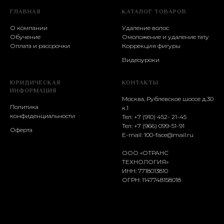
ГЛАВНАЯ
КАТАЛОГ ТОВАРОВ
О компании
Удаление волос
Обучение
Омоложение и удаление тату
Оплата и рассрочки
Коррекция фигуры
Видеоуроки
ЮРИДИЧЕСКАЯ
КОНТАКТЫ
ИНФОРМАЦИЯ
Москва, Рублевское шоссе д.30
Политика
к.1
конфиденциальности
Тел: +7 (910) 452- 21-45
Тел:
+7 (966) 099-51-91
Оферта
E-mail:
100-face@mail.ru
ООО «ОТРАНС
ТЕХНОЛОГИЯ»
ИНН: 7718013810
ОГРН: 1147748158018